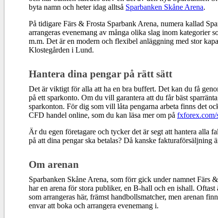
byta namn och heter idag alltså
Sparbanken Skåne Arena
.
På tidigare Färs & Frosta Sparbank Arena, numera kallad Sp
arrangeras evenemang av många olika slag inom kategorier so
m.m. Det är en modern och flexibel anläggning med stor kapac
Klostegården i Lund.
Hantera dina pengar på rätt sätt
Det är viktigt för alla att ha en bra buffert. Det kan du få gen
på ett sparkonto. Om du vill garantera att du får bäst sparränt
sparkonton.
För dig som vill låta pengarna arbeta finns det o
CFD handel online, som du kan läsa mer om på
fxforex.com/
Är du egen företagare och tycker det är segt att hantera alla 
på att dina pengar ska betalas? Då kanske fakturaförsäljning ä
Om arenan
Sparbanken Skåne Arena, som förr gick under namnet Färs &
har en arena för stora publiker, en B-hall och en ishall. Oftas
som arrangeras här, främst handbollsmatcher, men arenan finns 
envar att boka och arrangera evenemang i.