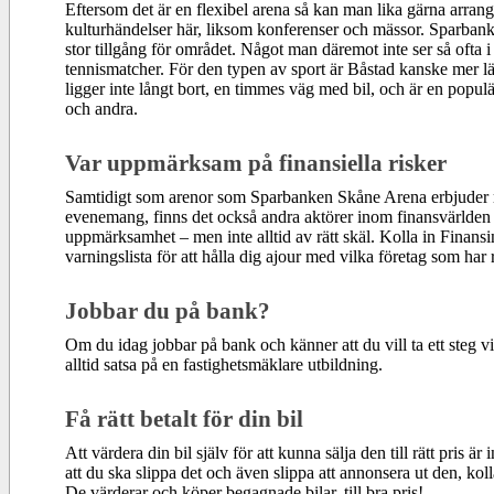
Eftersom det är en flexibel arena så kan man lika gärna arran
kulturhändelser här, liksom konferenser och mässor. Sparban
stor tillgång för området. Något man däremot inte ser så ofta 
tennismatcher. För den typen av sport är Båstad kanske mer lä
ligger inte långt bort, en timmes väg med bil, och är en populä
och andra.
Var uppmärksam på finansiella risker
Samtidigt som arenor som Sparbanken Skåne Arena erbjuder m
evenemang, finns det också andra aktörer inom finansvärlden s
uppmärksamhet – men inte alltid av rätt skäl. Kolla in Finans
varningslista för att hålla dig ajour med vilka företag som har
Jobbar du på bank?
Om du idag jobbar på bank och känner att du vill ta ett steg vi
alltid satsa på en fastighetsmäklare utbildning.
Få rätt betalt för din bil
Att värdera din bil själv för att kunna sälja den till rätt pris är 
att du ska slippa det och även slippa att annonsera ut den, kol
De värderar och köper begagnade bilar, till bra pris!