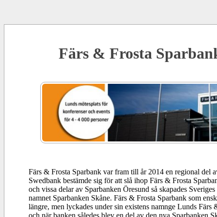
Färs & Frosta Sparban
Färs & Frosta Sparbank var fram till år 2014 en regional del 
Swedbank bestämde sig för att slå ihop Färs & Frosta Spar
och vissa delar av Sparbanken Öresund så skapades Sveriges 
namnet Sparbanken Skåne. Färs & Frosta Sparbank som enskild
längre, men lyckades under sin existens namnge Lunds Färs 
och när banken således blev en del av den nya Sparbanken Sk